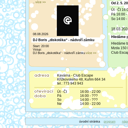
..
více >>
Od 2. 5. 2
Út - Čt 16:
Pá 16:00 -
So 14:00 - 
18.03.202
08.08.2026
Hledáme p
DJ Boris „diskotéka“ - nádvoří zámku
Hledáme b
Start: 20:00
Mzda 150 
Vstup:
Club Escap
DJ Boris „diskotéka“ - nádvoří zámku
více >>
Kavárna - Club Escape
Křížkovského 48, Kuřim 664 34
tel.: 773 943 943
Út - Čt
16:00 - 22:00
Pá
16:00 - ???
So
14:00 - ???
Ne
14:00 - 22:00
úvodní stránka
program
nápo