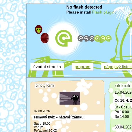
No flash detected
Please install
Flash plugin
.
úvodní stránka
program
nápojový lístek
15.04.202
Od 16. 4. 
Út - Čt 16:
07.08.2026
Pá 16:00 -
So 14:00 - 
Filmový kvíz – nádvoří zámku
Start: 19:00
30.04.202
Vstup:
Pořadatel SCKD