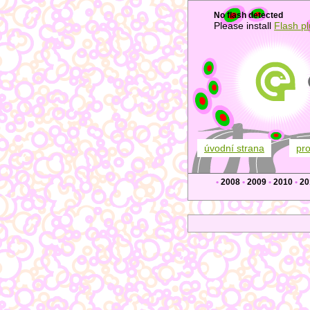
No flash detected
Please install
Flash pl
úvodní strana
pr
•
2008
•
2009
•
2010
•
20