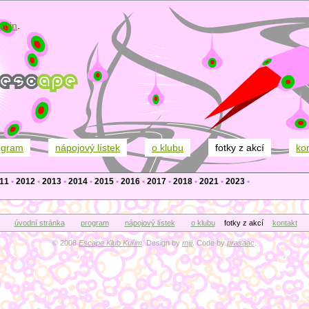
ugin
.
ogram
nápojový lístek
o klubu
fotky z akcí
ko
11
•
2012
•
2013
•
2014
•
2015
•
2016
•
2017
•
2018
•
2021
•
2023
•
úvodní stránka
program
nápojový lístek
o klubu
fotky z akcí
kontakt
© 2008
Escape Klub Kuřim
. Design by
miji
. Code by
prasaac
.