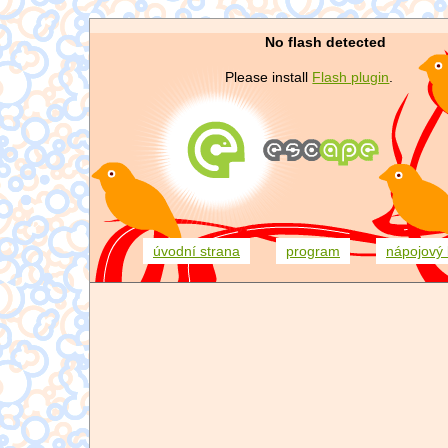
No flash detected
Please install
Flash plugin
.
úvodní strana
program
nápojový 