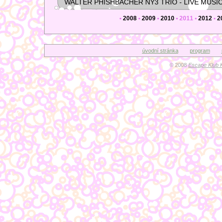
WALTER PHISHBACHER NY3 TRIO - LIVE MUSI
•
2008
•
2009
•
2010
•
2011
•
2012
•
2
úvodní stránka
program
© 2008
Escape Klub 