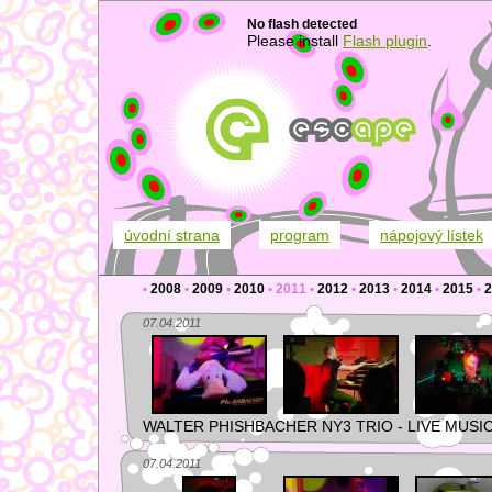
No flash detected
Please install
Flash plugin
.
úvodní strana
program
nápojový lístek
•
2008
•
2009
•
2010
•
2011
•
2012
•
2013
•
2014
•
2015
•
2
07.04.2011
WALTER PHISHBACHER NY3 TRIO - LIVE MUSI
07.04.2011