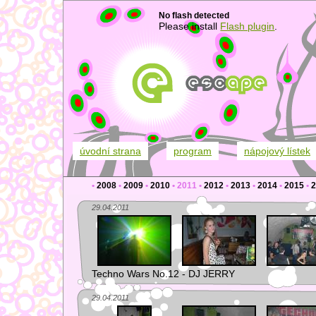
No flash detected
Please install
Flash plugin
.
úvodní strana
program
nápojový lístek
•
2008
•
2009
•
2010
•
2011
•
2012
•
2013
•
2014
•
2015
•
2
29.04.2011
Techno Wars No.12 - DJ JERRY
29.04.2011