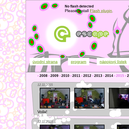
No flash detected
Please install
Flash plugin
.
úvodní strana
program
nápojový lístek
•
2008
•
2009
•
2010
•
2011
•
2012
•
2013
•
2014
•
2015
•
2
12.11.2015
Voila!
12.11.2015