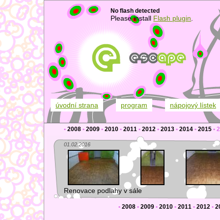
No flash detected
Please install
Flash plugin
.
úvodní strana
program
nápojový lístek
•
2008
•
2009
•
2010
•
2011
•
2012
•
2013
•
2014
•
2015
•
2
01.02.2016
Renovace podlahy v sále
•
2008
•
2009
•
2010
•
2011
•
2012
•
2