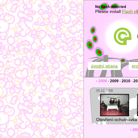
No flash detected
Please install
Flash pl
úvodní strana
pr
•
2008
•
2009
•
2010
•
20
05.12.2008
Otevření-ochutnávka 
•
20