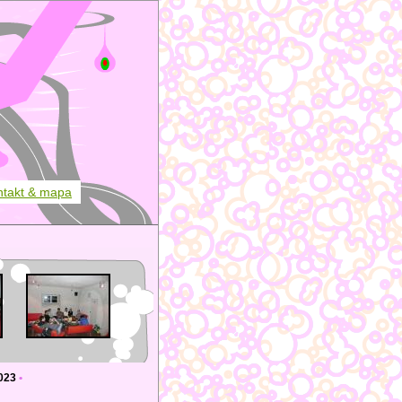
ntakt & mapa
023
•