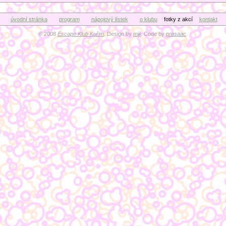
úvodní stránka
program
nápojový lístek
o klubu
fotky z akcí
kontakt
© 2008
Escape Klub Kuřim
. Design by
miji
. Code by
prasaac
.