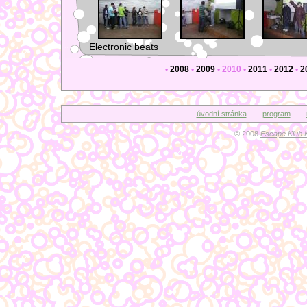
Electronic beats
•
2008
•
2009
•
2010
•
2011
•
2012
•
2
úvodní stránka
program
© 2008
Escape Klub 