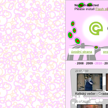
No flash detected
Please install
Flash pl
úvodní strana
pr
•
2008
•
2009
•
2010
•
20
22.07.2010
Keltský večer - Grada (
22.07.2010