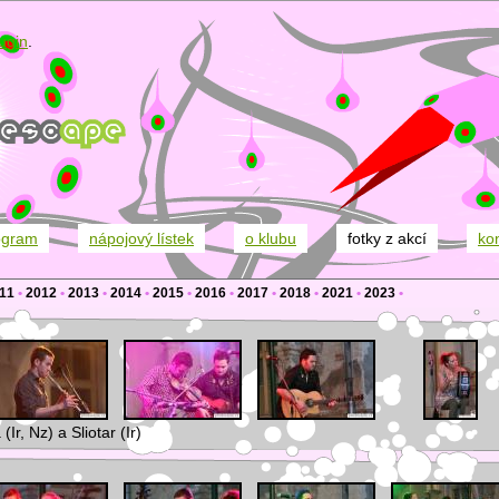
ugin
.
ogram
nápojový lístek
o klubu
fotky z akcí
ko
11
•
2012
•
2013
•
2014
•
2015
•
2016
•
2017
•
2018
•
2021
•
2023
•
Ir, Nz) a Sliotar (Ir)